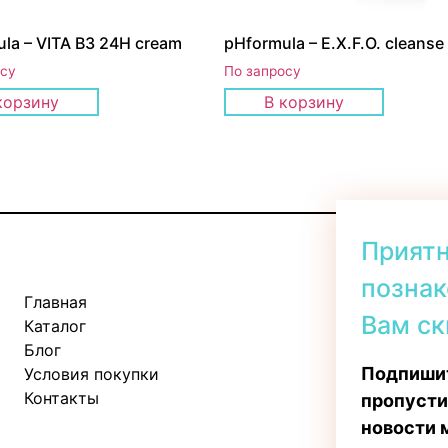
la – VITA B3 24H cream
pHformula – E.X.F.O. cleanse
осу
По запросу
корзину
В корзину
Прият
познак
Главная
Kadaka tee 
Вам ск
Каталог
Пн-Пт: 11:
Блог
Сб: 10:00 -
Подпишит
Условия покупки
Вс: 11:00 - 
Контакты
пропусти
новости 