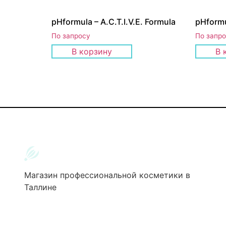
pHformula – A.C.T.I.V.E. Formula
pHformu
По запросу
По запр
В корзину
В 
Магазин профессиональной косметики в
Таллине