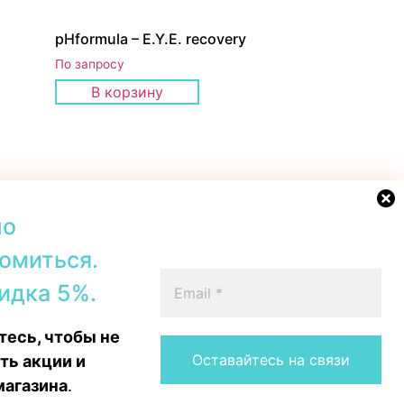
pHformula – E.Y.E. recovery
По запросу
В корзину
но
омиться.
42b, Tallinn
+372 56567067
идка 5%.
00–19:00
Telegram
 16:00
WhatsApp
есь, чтобы не
15:00
Messenger
Instagram
ть акции и
магазина
.