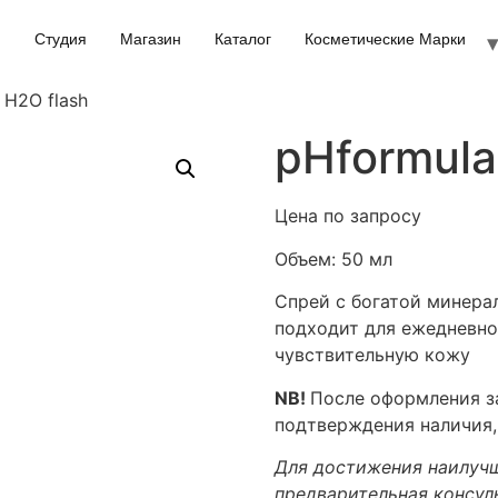
Студия
Магазин
Каталог
Косметические Марки
 H2O flash
pHformula
Цена по запросу
Объем:
50 мл
Спрей с богатой минера
подходит для ежедневно
чувствительную кожу
NB!
После оформления за
подтверждения наличия,
Для достижения наилучш
предварительная консул