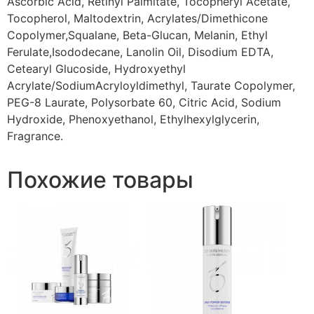
Ascorbic Acid, Retinyl Palmitate, Tocopheryl Acetate,
Tocopherol, Maltodextrin, Acrylates/Dimethicone
Copolymer,Squalane, Beta-Glucan, Melanin, Ethyl
Ferulate,Isododecane, Lanolin Oil, Disodium EDTA,
Cetearyl Glucoside, Hydroxyethyl
Acrylate/SodiumAcryloyldimethyl, Taurate Copolymer,
PEG-8 Laurate, Polysorbate 60, Citric Acid, Sodium
Hydroxide, Phenoxyethanol, Ethylhexylglycerin,
Fragrance.
Похожие товары