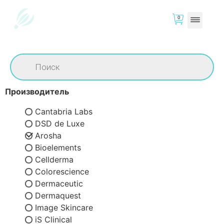
0
Производитель
Cantabria Labs
DSD de Luxe
Arosha
Bioelements
Cellderma
Colorescience
Dermaceutic
Dermaquest
Image Skincare
iS Clinical